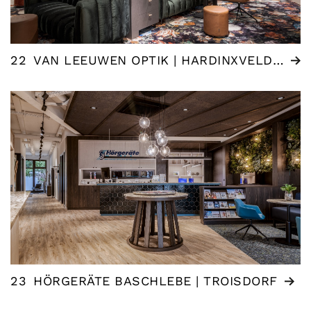
22
VAN LEEUWEN OPTIK | HARDINXVELD-GIESSENDAM (NL)
23
HÖRGERÄTE BASCHLEBE | TROISDORF