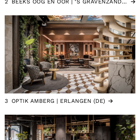
2
BEEKS OOG EN OOR | ‘S GRAVENZANDE (NL)
3
OPTIK AMBERG | ERLANGEN (DE)