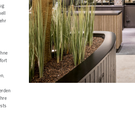
zug
ell
ehr
ohne
fort
en,
erden
ihre
sts