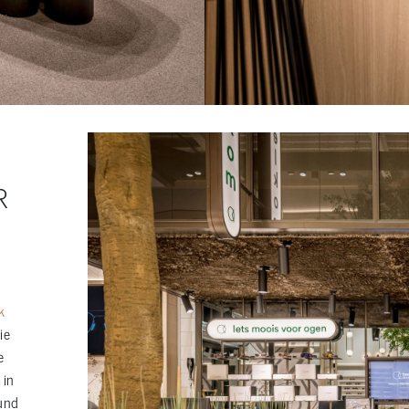
R
k
ie
e
 in
und