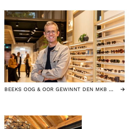
BEEKS OOG & OOR GEWINNT DEN MKB WESTLAND UNTERNEHMERPREIS 2025