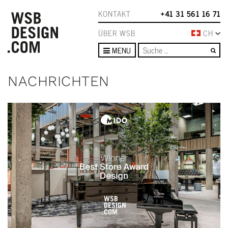
KONTAKT
+41 31 561 16 71
ÜBER WSB
CH
Su
MENU
NACHRICHTEN