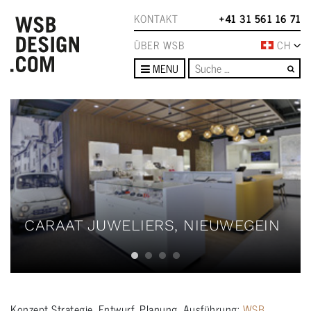
KONTAKT
+41 31 561 16 71
ÜBER WSB
CH
Su
MENU
CARAAT JUWELIERS, NIEUWEGEIN
Konzept Strategie, Entwurf, Planung, Ausführung:
WSB