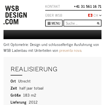
KONTAKT
+41 31 561 16 71
ÜBER WSB
CH
Su
MENU
Grit Optometrie: Design und schlusselfertige Ausfuhrung von
WSB Ladenbau mit Unterteilen von
presenta nova
.
REALISIERUNG
Ort
Utrecht
Zeit
half jaar totaal
Größe
183 m2
Lieferung
2012