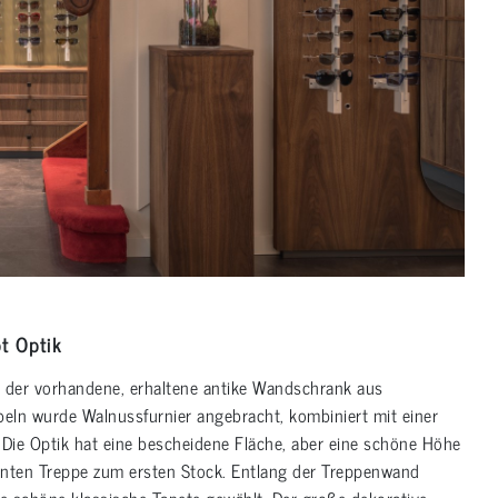
t Optik
der vorhandene, erhaltene antike Wandschrank aus
eln wurde Walnussfurnier angebracht, kombiniert mit einer
 Die Optik hat eine bescheidene Fläche, aber eine schöne Höhe
ganten Treppe zum ersten Stock. Entlang der Treppenwand
 schöne klassische Tapete gewählt. Der große dekorative