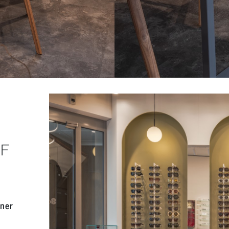
F
ner