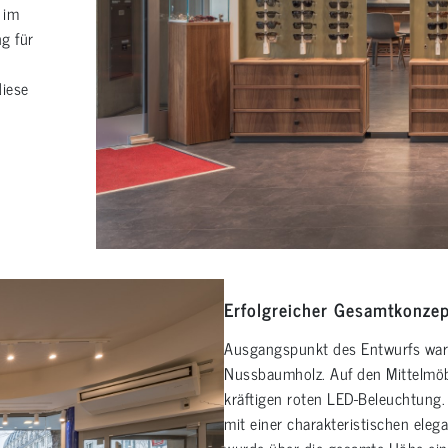
 im
g für
diese
Erfolgreicher Gesamtkonzep
Ausgangspunkt des Entwurfs war 
Nussbaumholz. Auf den Mittelmöb
kräftigen roten LED-Beleuchtung.
mit einer charakteristischen ele
wurde über die gesamte Höhe eine