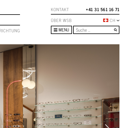
KONTAKT
+41 31 561 16 71
ÜBER WSB
CH
Such
MENU
RICHTUNG