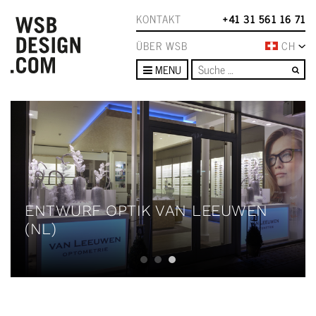
KONTAKT
+41 31 561 16 71
ÜBER WSB
CH
Su
MENU
ENTWURF OPTIK VAN LEEUWEN
(NL)