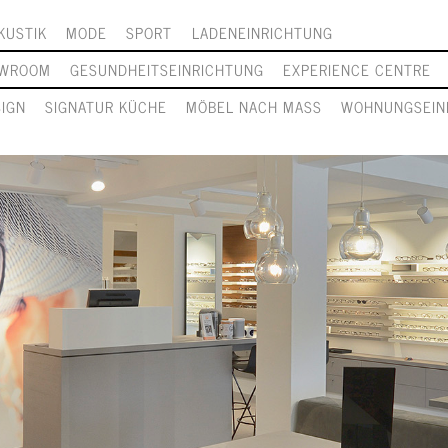
KUSTIK
MODE
SPORT
LADENEINRICHTUNG
WROOM
GESUNDHEITSEINRICHTUNG
EXPERIENCE CENTRE
SIGN
SIGNATUR KÜCHE
MÖBEL NACH MASS
WOHNUNGSEIN