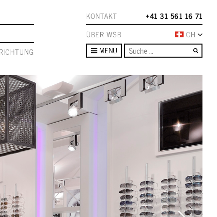
KONTAKT
+41 31 561 16 71
ÜBER WSB
CH
Such
MENU
RICHTUNG