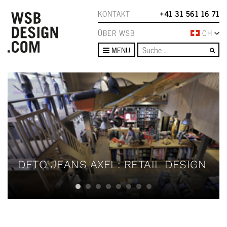
KONTAKT
+41 31 561 16 71
ÜBER WSB
CH
Su
MENU
DETO JEANS AXEL: RETAIL DESIGN