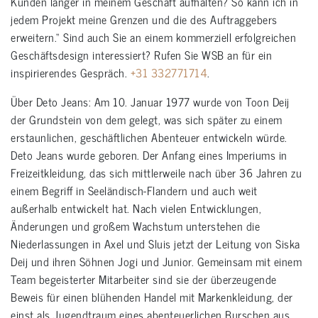
Kunden länger in meinem Geschäft aufhalten? So kann ich in
jedem Projekt meine Grenzen und die des Auftraggebers
erweitern.“ Sind auch Sie an einem kommerziell erfolgreichen
Geschäftsdesign interessiert? Rufen Sie WSB an für ein
inspirierendes Gespräch.
+31 332771714
.
Über Deto Jeans: Am 10. Januar 1977 wurde von Toon Deij
der Grundstein von dem gelegt, was sich später zu einem
erstaunlichen, geschäftlichen Abenteuer entwickeln würde.
Deto Jeans wurde geboren. Der Anfang eines Imperiums in
Freizeitkleidung, das sich mittlerweile nach über 36 Jahren zu
einem Begriff in Seeländisch-Flandern und auch weit
außerhalb entwickelt hat. Nach vielen Entwicklungen,
Änderungen und großem Wachstum unterstehen die
Niederlassungen in Axel und Sluis jetzt der Leitung von Siska
Deij und ihren Söhnen Jogi und Junior. Gemeinsam mit einem
Team begeisterter Mitarbeiter sind sie der überzeugende
Beweis für einen blühenden Handel mit Markenkleidung, der
einst als Jugendtraum eines abenteuerlichen Burschen aus