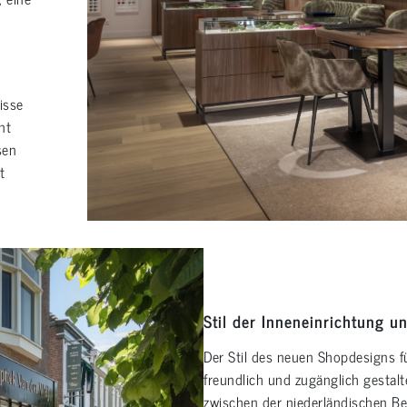
isse
nt
sen
t
Stil der Inneneinrichtung u
Der Stil des neuen Shopdesigns 
freundlich und zugänglich gestal
zwischen der niederländischen Bet