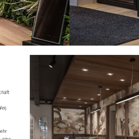
chäft
eij
mehr
 eine