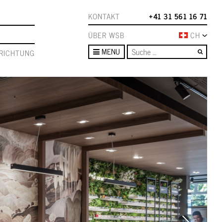
KONTAKT
+41 31 561 16 71
ÜBER WSB
CH
Such
MENU
RICHTUNG