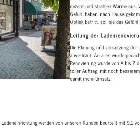
dezent und strahlen Wärme aus. W
Gefühl haben, nach Hause gekom
Optiek betritt, soll sie das Gefü
Leitung der Ladenrenovieru
Die Planung und Umsetzung der 
anvertraut. An alles wurde gedach
Renovierung wurde von A bis Z du
toller Auftrag, mit noch bessere
damit mehr Umsatz.
e
Ladeneinrichtung
werden von unseren Kunden beurteilt mit
9.1
v