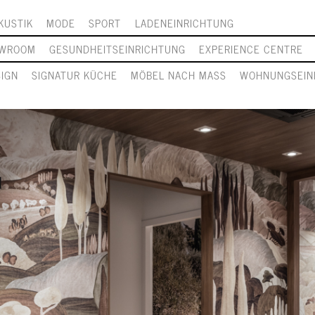
KUSTIK
MODE
SPORT
LADENEINRICHTUNG
WROOM
GESUNDHEITSEINRICHTUNG
EXPERIENCE CENTRE
SIGN
SIGNATUR KÜCHE
MÖBEL NACH MASS
WOHNUNGSEIN