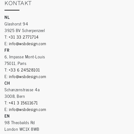
KONTAKT
NL
Glashorst 94
3925 BV Scherpenzeel
T:
+31 33 2771714
E:
info@wsbdesign.com
FR
6, Impasse Mont-Louis
75011, Paris
T:
+33 6 24528101
E:
info@wsbdesign.com
CH
Schanzenstrasse 4a
3008, Bern
T:
+41 3 15611671
E:
info@wsbdesign.com
EN
98 Theobalds Rd
London WC1X 8WB