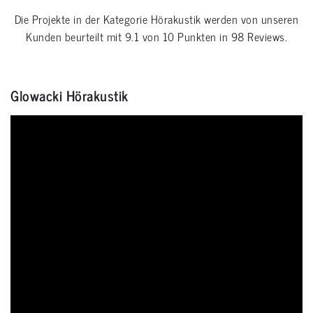
Die Projekte in der Kategorie
Hörakustik
werden von unseren
Kunden beurteilt mit
9.1
von
10
Punkten in
98
Reviews.
Glowacki Hörakustik