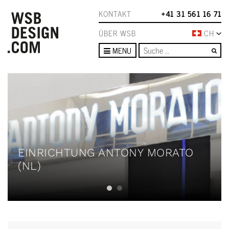
KONTAKT
+41 31 561 16 71
ÜBER WSB
CH
Su
MENU
EINRICHTUNG ANTONY MORATO
(NL)