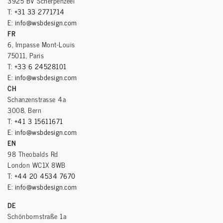
3925 BV Scherpenzeel
T:
+31 33 2771714
E:
info@wsbdesign.com
FR
6, Impasse Mont-Louis
75011, Paris
T:
+33 6 24528101
E:
info@wsbdesign.com
CH
Schanzenstrasse 4a
3008, Bern
T:
+41 3 15611671
E:
info@wsbdesign.com
EN
98 Theobalds Rd
London WC1X 8WB
T:
+44 20 4534 7670
E:
info@wsbdesign.com
DE
Schönbornstraße 1a