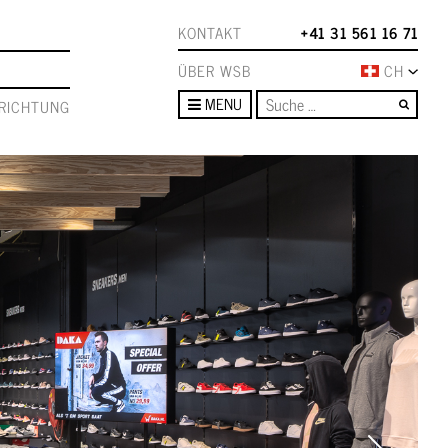
KONTAKT
+41 31 561 16 71
ÜBER WSB
CH
Such
MENU
RICHTUNG