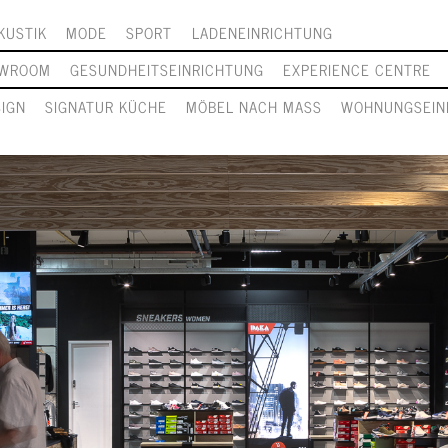
KUSTIK
MODE
SPORT
LADENEINRICHTUNG
WROOM
GESUNDHEITSEINRICHTUNG
EXPERIENCE CENTRE
SIGN
SIGNATUR KÜCHE
MÖBEL NACH MASS
WOHNUNGSEIN