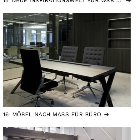
15
NEUE INSPIRATIONSWELT FÜR WSB LADENBAU
16
MÖBEL NACH MASS FÜR BÜRO