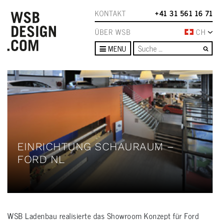
KONTAKT
+41 31 561 16 71
ÜBER WSB
CH
Su
MENU
EINRICHTUNG SCHAURAUM –
FORD NL
WSB Ladenbau realisierte das Showroom Konzept für Ford